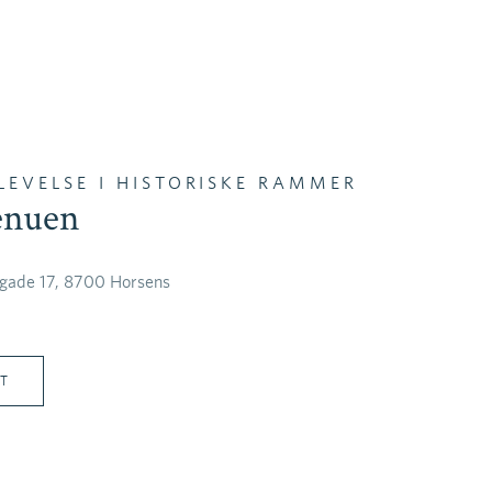
ER
SELSKABER
DET SKER
UDFORSK
EN
DA
BOOK
PAKKER
SELSKABSPAKKER
HISTORIE
ITETER
BRYLLUP
KONTAKT OS
LEVELSE I HISTORISKE RAMMER
FEST
GALLERI
enuen
GAVEKORT
KARRIERE
rgade 17, 8700 Horsens
T