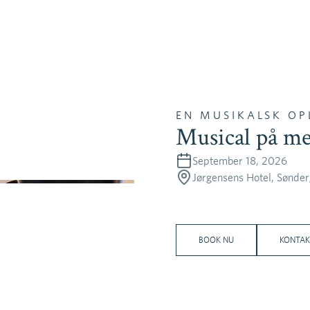
RESTAURANT
OPHOLD
MØD
EYDES
OPHOLDSTYPER
MØDE
TERRASSEN
AKTIVITETER
FACIL
VINBAREN
UNDER DIT
EN MUSIKALSK OP
OPHOLD
Musical på m
SE VORES VÆRELSER
September 18, 2026
Date
Jørgensens Hotel, Sønde
Location
BOOK NU
KONTAK