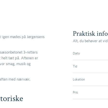
Praktisk inf
gi igen mødes på Jørgensens
Alt, du behøver at vid
n sæsonbetonet 3-retters
Dato
 helt tæt på. Aftenen er
 hvor smag, musik og
Tid
im aften med nærvær,
Lokation
Pris
storiske