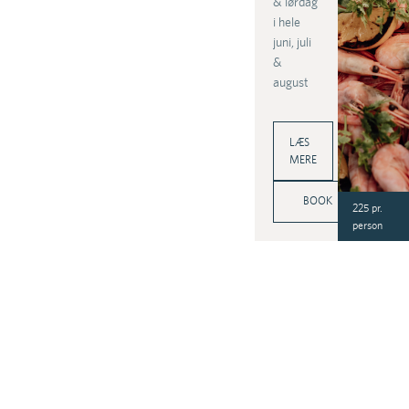
& lørdag
i hele
juni, juli
&
august
LÆS
MERE
BOOK
225 pr.
person
Bo