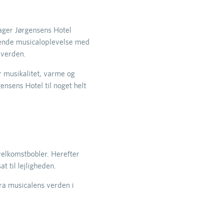
ager Jørgensens Hotel
vende musicaloplevelse med
 verden.
 musikalitet, varme og
nsens Hotel til noget helt
elkomstbobler. Herefter
 til lejligheden.
ra musicalens verden i