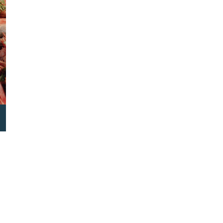
ok
Oplev
Udforsk