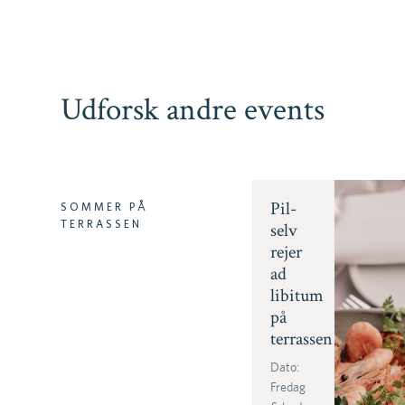
Udforsk andre events
Pil-
SOMMER PÅ
TERRASSEN
selv
rejer
ad
libitum
på
terrassen
Dato:
Fredag