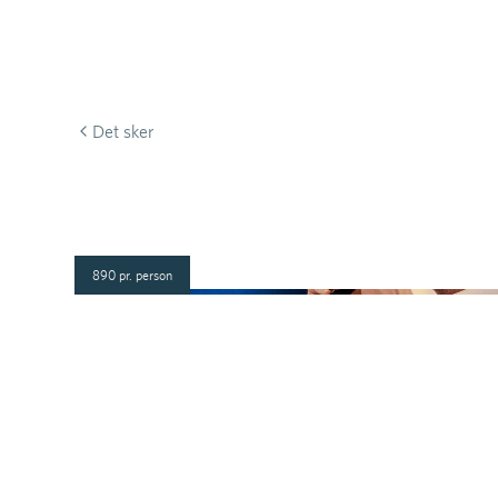
Det sker
890 pr. person