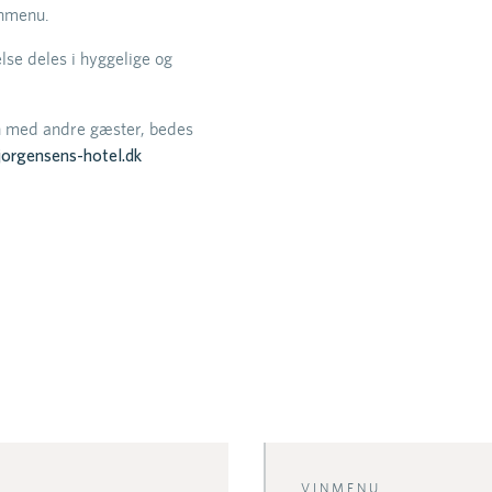
onmenu.
se deles i hyggelige og
n med andre gæster, bedes
jorgensens-hotel.dk
VINMENU