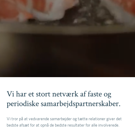
Vi har et stort netværk af faste og
periodiske samarbejdspartnerskaber.
Vi tror på at vedvarende samarbejder og tætte relationer giver det
bedste afsæt for at opnå de bedste resultater for alle involverede.