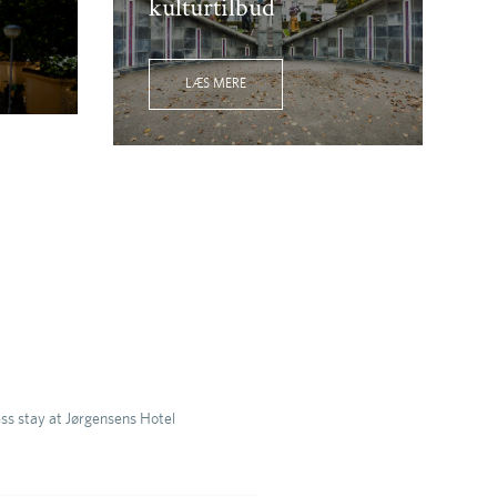
kulturtilbud
LÆS MERE
sk information
ss stay at Jørgensens Hotel
Fra kl. 15.00