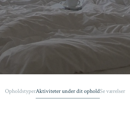
Opholdstyper
Aktiviteter under dit ophold
Se værelser