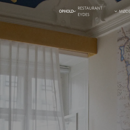
RESTAURANT
OPHOLD
MØD
EYDES
OPHOLDSTYPER
MØDE
TERRASSEN
AKTIVITETER UNDER
FACIL
VINBAREN
DIT OPHOLD
SE VORES VÆRELSER