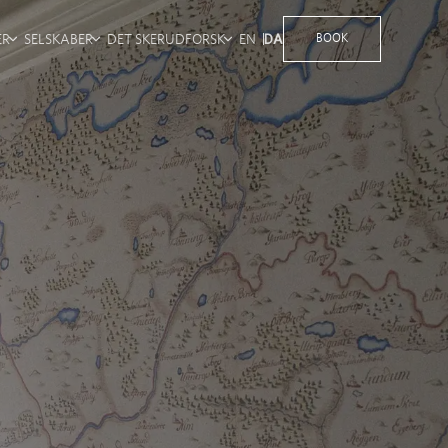
ER
SELSKABER
DET SKER
UDFORSK
EN
DA
BOOK
PAKKER
SELSKABSPAKKER
HISTORIE
ITETER
BRYLLUP
KONTAKT OS
FEST
GALLERI
GAVEKORT
KARRIERE