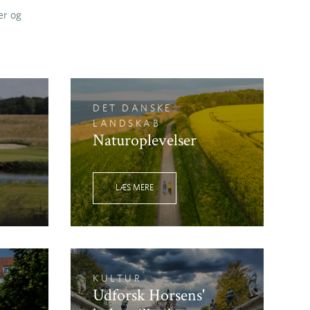
er og
DET DANSKE
LANDSKAB
Naturoplevelser
LÆS MERE
KULTUR
Udforsk Horsens'