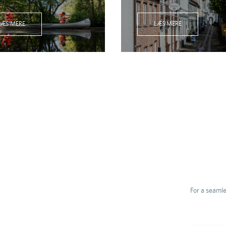
LÆS MERE
LÆS MERE
Prakti
For a seamle
Check-in