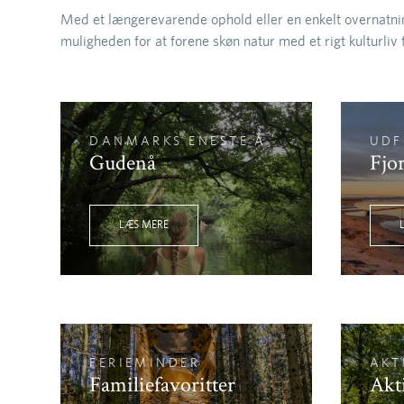
Med et længerevarende ophold eller en enkelt overnatni
muligheden for at forene skøn natur med et rigt kulturliv
DANMARKS ENESTE Å
UDF
Gudenå
Fjo
LÆS MERE
FERIEMINDER
AKT
Familiefavoritter
Akti