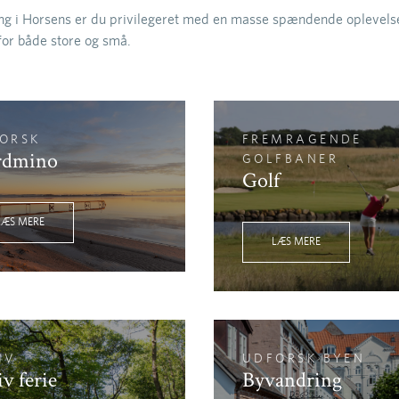
ng i Horsens er du privilegeret med en masse spændende oplevels
 for både store og små.
ORSK
FREMRAGENDE
rdmino
GOLFBANER
Golf
LÆS MERE
LÆS MERE
IV
UDFORSK BYEN
v ferie
Byvandring